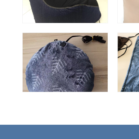
异形懒人沙发
USB抱枕