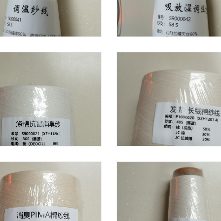
调温纱线
吸放湿调温纱
涤棉抗菌消臭纱
发热长绒棉纱线