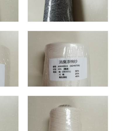
高吸湿发热蓄热纱
消臭涤棉纱