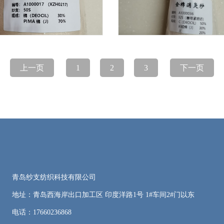
消臭PIMA棉纱线
全棉消臭纱
上一页
1
2
3
下一页
青岛纱支纺织科技有限公司
地址：青岛西海岸出口加工区 印度洋路1号 1#车间2#门以东
电话：17660236868