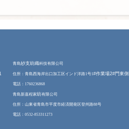
紗支紡織
青島
科技有限公司
1
#作業場2#門東側
住所：青島西海岸出口加工区インド洋路1号1
電話：1760236868
紡
青島新嘉程家
有限公司
住所：山東省青島市平度市経済開発区登州路88号
電話：0532-853311273