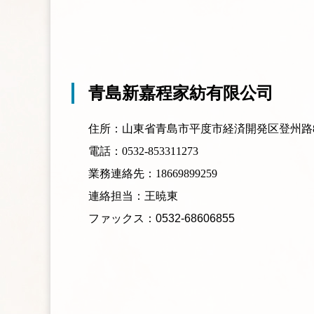
青島新嘉程家紡有限公司
住所：山東省青島市平度市経済開発区登州路8
電話：0532-853311273
業務連絡
先
：18669899259
連絡
担当
：王暁東
ファックス
：0532-68606855