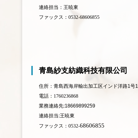
連絡担当：王暁東
ファックス：0532-68606855
青島紗支紡織科技有限公司
住所：青島西海岸
輸出加工区インド洋路1号1
電話：1760236868
業務連絡
先:18669899259
連
絡担当:王暁東
68606855
ファックス：0532-