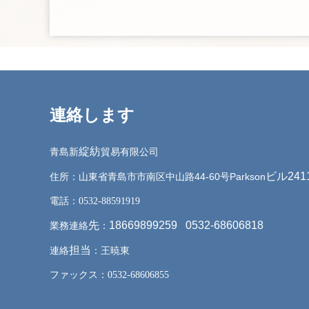
連絡します
綻紡
青島新
貿易有限公司
ビル241
東省青島市市南区中山路44-60号Parkson
住所：山
電話：0532-88591919
先
18669899259 0532-68606818
業務連絡
：
担当
連絡
：王暁東
ファックス：0532-68606855