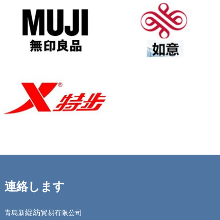
連絡します
綻紡
青島新
貿易有限公司