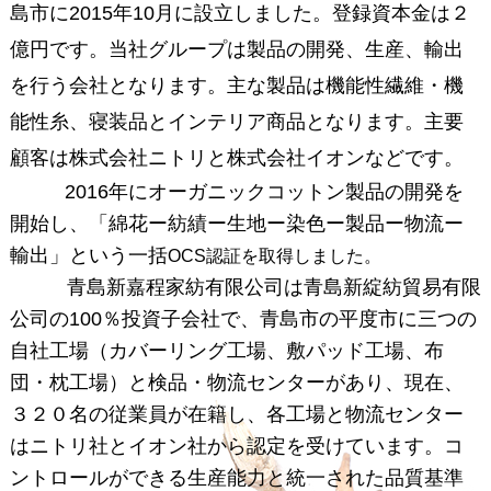
島市に
2015
年
10
月に設立しました。登録資本金は
２
億円
です。当社グループは製品の開発、生産、輸出
を行う会社となります。主な製品は機能性繊維・機
能性糸、寝装品とインテリア商品となります。主要
顧客は株式会社ニトリと株式会社イオンなどです。
2016
年にオーガニックコットン製品の開発を
開始し、「綿花ー紡績ー生地ー染色ー製品ー物流ー
輸出」という一括
OCS認証を取得しました。
青島新嘉程家紡有限公司は青島新綻紡貿易有限
公司の100％投資子会社で、青島市の平度市に三つの
自社工場（カバーリング工場、敷パッド工場、布
団・枕工場）と検品・物流センターがあり、現在、
３２０名の従業員が在籍し、各工場と物流センター
はニトリ社とイオン社から認定を受けています。コ
ントロールができる生産能力と統一された品質基準