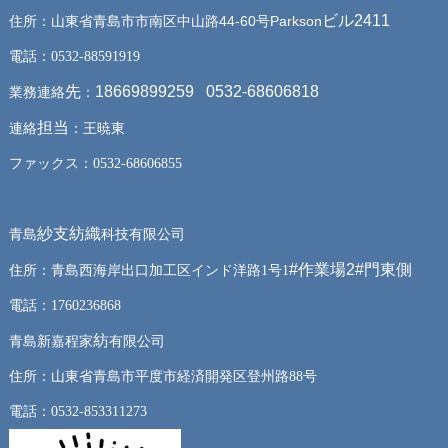
ビル2411
東省青島市市南区中山路44-60号Parkson
住所：山
電話：0532-88591919
先
18669899259 0532-68606818
業務連絡
：
担当
連絡
：王暁東
ファックス：0532-68606855
紗支紡織
青島
科技有限公司
#作業場2#門東側
住所：青島西海岸出口加工区インド洋路1号1
電話：1760236868
紡
青島新嘉程家
有限公司
住所：山東省青島市平度市経済開発区登州路88号
電話：0532-853311273