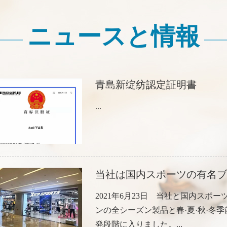
ニュースと情報
青島新绽纺認定証明書
...
当社は国内スポーツの有名ブ
2021年6月23日 当社と国内スポー
ンの全シーズン製品と春·夏·秋·冬
発段階に入りました。...