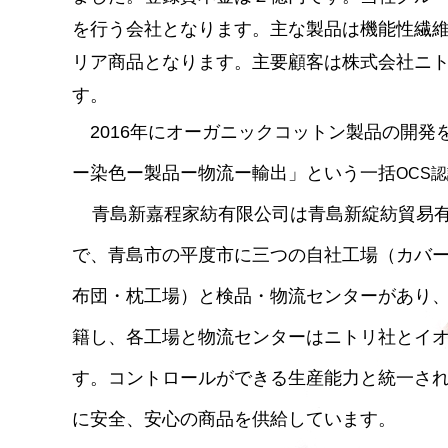
を行う会社となります。主な製品は機能性繊
リア商品となります。主要顧客は株式会社ニ
す。
2016
年にオーガニックコットン製品の開発
ー染色ー製品ー物流ー輸出」という一括
OCS
青島新嘉程家紡有限公司は青島新綻紡貿易有限
で、青島市の平度市に三つの自社工場（カバ
布団・枕工場）と検品・物流センターがあり
籍し、各工場と物流センターはニトリ社とイ
す。コントロールができる生産能力と統一さ
に安全、安心の商品を供給しています。