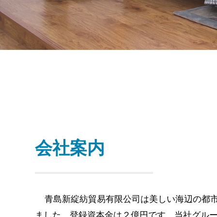
会社案内
青島新綻紡貿易有限公司は美しい海辺の都
ました。登録資本金は
２億円
です。当社グル