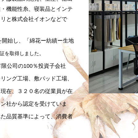
維・機能性糸、寝装品とインテ
トリと株式会社イオンなどで
を開始し、「綿花ー紡績ー生地
認証を取得しました。
公司の100％投資子会社
ーリング工場、敷パッド工場、
、現在、３２０名の従業員が在
オン社から認定を受けていま
れた品質基準によって、消費者