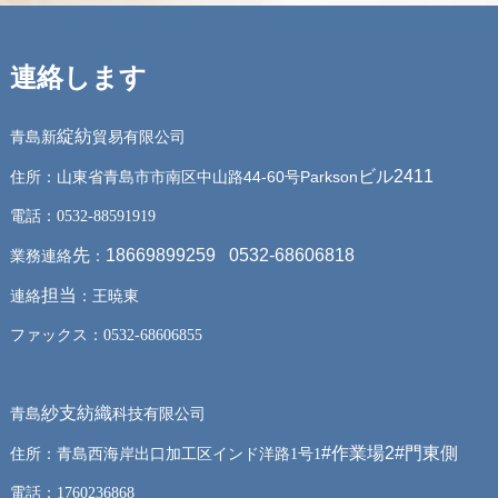
連絡します
綻紡
青島新
貿易有限公司
ビル2411
東省青島市市南区中山路44-60号Parkson
住所：山
電話：0532-88591919
先
18669899259 0532-68606818
業務連絡
：
担当
連絡
：王暁東
ファックス：0532-68606855
紗支紡織
青島
科技有限公司
#作業場2#門東側
住所：青島西海岸出口加工区インド洋路1号1
電話：1760236868